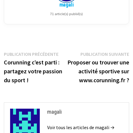
magali
71 article(s) publié(s)
Navigation
Publication
P
PUBLICATION PRÉCÉDENTE
PUBLICATION SUIVANTE
précédente :
su
Corunning c’est parti :
Proposer ou trouver une
de
partagez votre passion
activité sportive sur
l’article
du sport !
www.corunning.fr ?
magali
Voir tous les articles de magali →