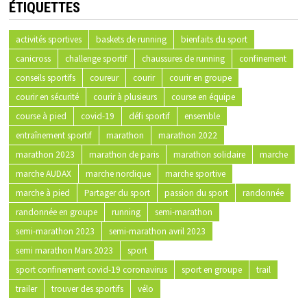
ÉTIQUETTES
activités sportives
baskets de running
bienfaits du sport
canicross
challenge sportif
chaussures de running
confinement
conseils sportifs
coureur
courir
courir en groupe
courir en sécurité
courir à plusieurs
course en équipe
course à pied
covid-19
défi sportif
ensemble
entraînement sportif
marathon
marathon 2022
marathon 2023
marathon de paris
marathon solidaire
marche
marche AUDAX
marche nordique
marche sportive
marche à pied
Partager du sport
passion du sport
randonnée
randonnée en groupe
running
semi-marathon
semi-marathon 2023
semi-marathon avril 2023
semi marathon Mars 2023
sport
sport confinement covid-19 coronavirus
sport en groupe
trail
trailer
trouver des sportifs
vélo