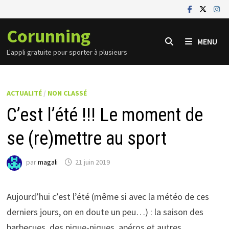
Passer
au
Corunning
contenu
MENU
L'appli gratuite pour sporter à plusieurs
ACTUALITÉ
/
NON CLASSÉ
C’est l’été !!! Le moment de
se (re)mettre au sport
par
magali
21 juin 2019
Aujourd’hui c’est l’été (même si avec la météo de ces
derniers jours, on en doute un peu…) : la saison des
barbecues, des pique-niques, apéros et autres