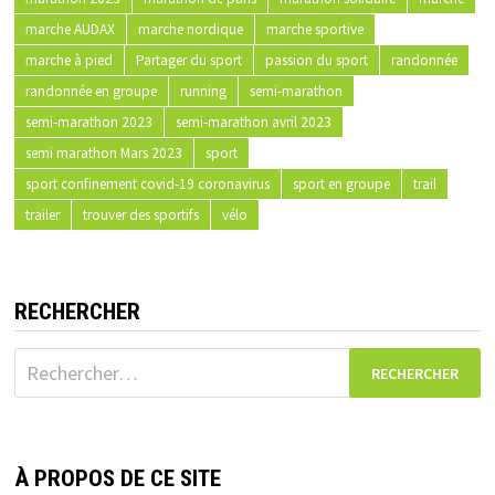
marche AUDAX
marche nordique
marche sportive
marche à pied
Partager du sport
passion du sport
randonnée
randonnée en groupe
running
semi-marathon
semi-marathon 2023
semi-marathon avril 2023
semi marathon Mars 2023
sport
sport confinement covid-19 coronavirus
sport en groupe
trail
trailer
trouver des sportifs
vélo
RECHERCHER
Rechercher :
À PROPOS DE CE SITE