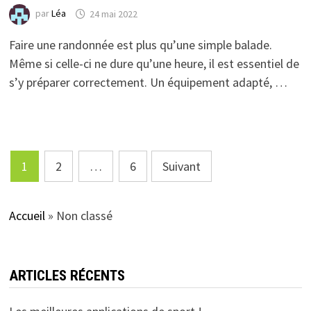
par
Léa
24 mai 2022
Faire une randonnée est plus qu’une simple balade.
Même si celle-ci ne dure qu’une heure, il est essentiel de
s’y préparer correctement. Un équipement adapté, …
Pagination
1
2
…
6
Suivant
des
publications
Accueil
»
Non classé
ARTICLES RÉCENTS