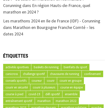
Corunning
dans
En région Hauts-de-France, quel
marathon en 2024 ?
Les marathons 2024 en Ile de France (IDF) - Corunning
dans
Marathon en Bourgogne Franche Comté – les
dates 2024
ÉTIQUETTES
activités sportives
baskets de running
bienfaits du sport
canicross
challenge sportif
chaussures de running
confinement
conseils sportifs
coureur
courir
courir en groupe
courir en sécurité
courir à plusieurs
course en équipe
course à pied
covid-19
défi sportif
ensemble
entraînement sportif
marathon
marathon 2022
marathon 2023
marathon de paris
marathon solidaire
marche