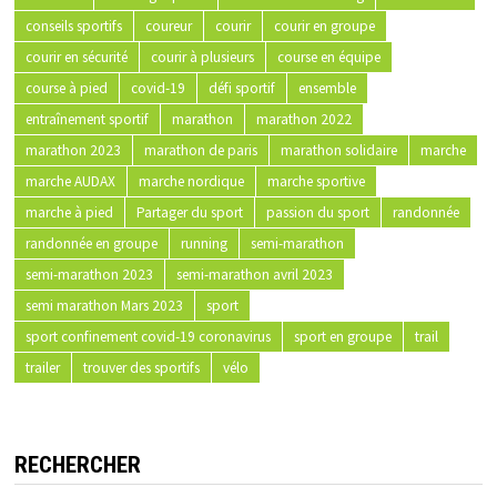
conseils sportifs
coureur
courir
courir en groupe
courir en sécurité
courir à plusieurs
course en équipe
course à pied
covid-19
défi sportif
ensemble
entraînement sportif
marathon
marathon 2022
marathon 2023
marathon de paris
marathon solidaire
marche
marche AUDAX
marche nordique
marche sportive
marche à pied
Partager du sport
passion du sport
randonnée
randonnée en groupe
running
semi-marathon
semi-marathon 2023
semi-marathon avril 2023
semi marathon Mars 2023
sport
sport confinement covid-19 coronavirus
sport en groupe
trail
trailer
trouver des sportifs
vélo
RECHERCHER