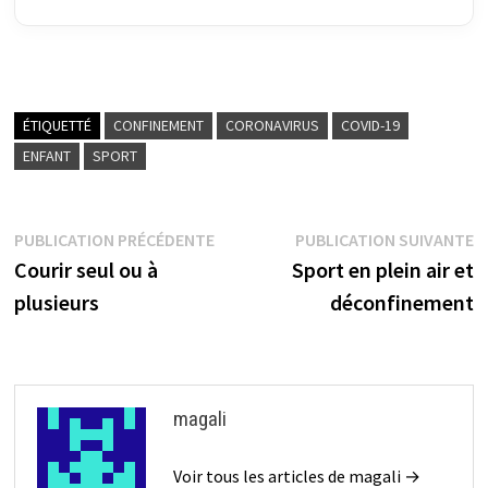
ÉTIQUETTÉ
CONFINEMENT
CORONAVIRUS
COVID-19
ENFANT
SPORT
Navigation
Publication
P
PUBLICATION PRÉCÉDENTE
PUBLICATION SUIVANTE
précédente :
su
Courir seul ou à
Sport en plein air et
de
plusieurs
déconfinement
l’article
magali
Voir tous les articles de magali →