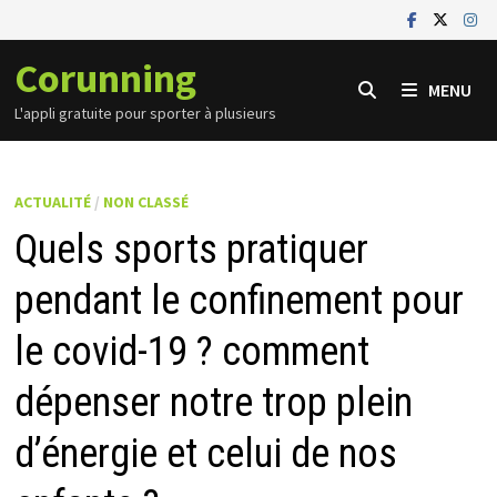
Passer
au
Corunning
contenu
MENU
L'appli gratuite pour sporter à plusieurs
ACTUALITÉ
/
NON CLASSÉ
Quels sports pratiquer
pendant le confinement pour
le covid-19 ? comment
dépenser notre trop plein
d’énergie et celui de nos