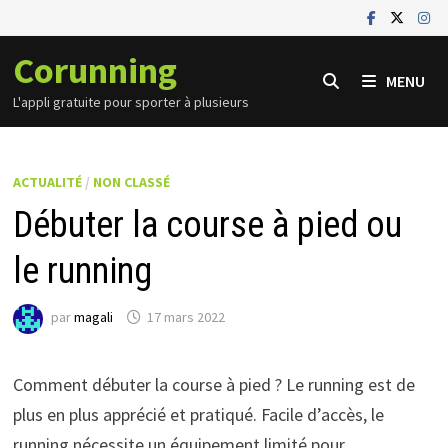
Passer
au
Corunning
contenu
MENU
L'appli gratuite pour sporter à plusieurs
ACTUALITÉ
/
NON CLASSÉ
Débuter la course à pied ou
le running
par
magali
17 mars 2022
Comment débuter la course à pied ? Le running est de
plus en plus apprécié et pratiqué. Facile d’accès, le
running nécessite un équipement limité pour