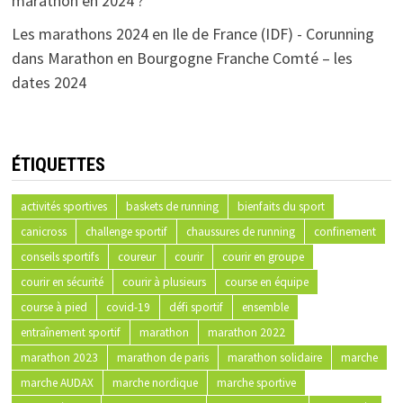
marathon en 2024 ?
Les marathons 2024 en Ile de France (IDF) - Corunning
dans
Marathon en Bourgogne Franche Comté – les
dates 2024
ÉTIQUETTES
activités sportives
baskets de running
bienfaits du sport
canicross
challenge sportif
chaussures de running
confinement
conseils sportifs
coureur
courir
courir en groupe
courir en sécurité
courir à plusieurs
course en équipe
course à pied
covid-19
défi sportif
ensemble
entraînement sportif
marathon
marathon 2022
marathon 2023
marathon de paris
marathon solidaire
marche
marche AUDAX
marche nordique
marche sportive