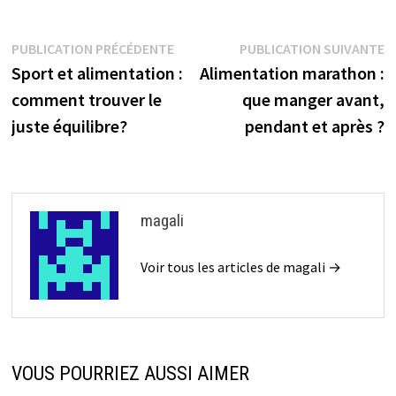
Navigation
Publication
P
PUBLICATION PRÉCÉDENTE
PUBLICATION SUIVANTE
précédente :
su
Sport et alimentation :
Alimentation marathon :
de
comment trouver le
que manger avant,
l’article
juste équilibre?
pendant et après ?
magali
Voir tous les articles de magali →
VOUS POURRIEZ AUSSI AIMER