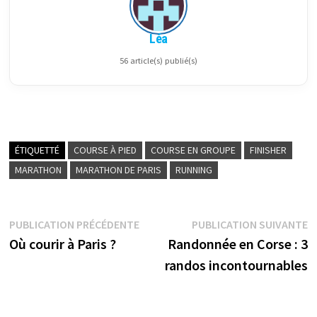
Léa
56 article(s) publié(s)
ÉTIQUETTÉ
COURSE À PIED
COURSE EN GROUPE
FINISHER
MARATHON
MARATHON DE PARIS
RUNNING
Navigation
Publication
P
PUBLICATION PRÉCÉDENTE
PUBLICATION SUIVANTE
précédente :
su
Où courir à Paris ?
Randonnée en Corse : 3
de
randos incontournables
l’article