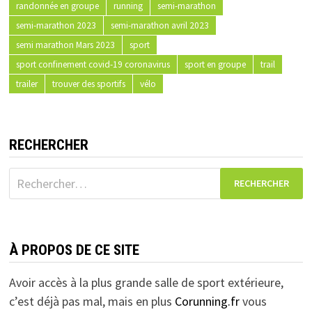
randonnée en groupe
running
semi-marathon
semi-marathon 2023
semi-marathon avril 2023
semi marathon Mars 2023
sport
sport confinement covid-19 coronavirus
sport en groupe
trail
trailer
trouver des sportifs
vélo
RECHERCHER
Rechercher :
À PROPOS DE CE SITE
Avoir accès à la plus grande salle de sport extérieure,
c’est déjà pas mal, mais en plus
Corunning.fr
vous