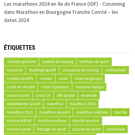
Les marathons 2024 en Ile de France (IDF) - Corunning
dans
Marathon en Bourgogne Franche Comté – les
dates 2024
ÉTIQUETTES
activités sportives
baskets de running
bienfaits du sport
canicross
challenge sportif
chaussures de running
confinement
conseils sportifs
coureur
courir
courir en groupe
courir en sécurité
courir à plusieurs
course en équipe
course à pied
covid-19
défi sportif
ensemble
entraînement sportif
marathon
marathon 2022
marathon 2023
marathon de paris
marathon solidaire
marche
marche AUDAX
marche nordique
marche sportive
marche à pied
Partager du sport
passion du sport
randonnée